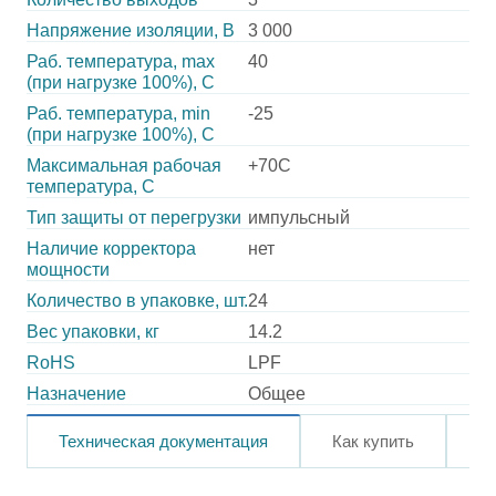
Напряжение изоляции, В
3 000
Раб. температура, max
40
(при нагрузке 100%), C
Раб. температура, min
-25
(при нагрузке 100%), C
Максимальная рабочая
+70C
температура, C
Тип защиты от перегрузки
импульсный
Наличие корректора
нет
мощности
Количество в упаковке, шт.
24
Вес упаковки, кг
14.2
RoHS
LPF
Назначение
Общее
Техническая документация
Как купить
О