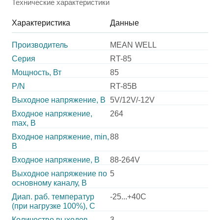
Технические характеристики
Характеристика
Данные
Производитель
MEAN WELL
Серия
RT-85
Мощность, Вт
85
P/N
RT-85B
Выходное напряжение, В
5V/12V/-12V
Входное напряжение,
264
max, В
Входное напряжение, min,
88
В
Входное напряжение, В
88-264V
Выходное напряжение по
5
основному каналу, В
Диап. раб. температур
-25...+40C
(при нагрузке 100%), C
Количество выходов
3