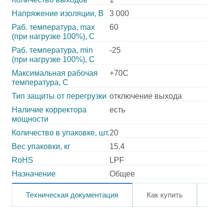
Напряжение изоляции, В
3 000
Раб. температура, max
60
(при нагрузке 100%), C
Раб. температура, min
-25
(при нагрузке 100%), C
Максимальная рабочая
+70C
температура, C
Тип защиты от перегрузки
отключение выхода
Наличие корректора
есть
мощности
Количество в упаковке, шт.
20
Вес упаковки, кг
15.4
RoHS
LPF
Назначение
Общее
Техническая документация
Как купить
О