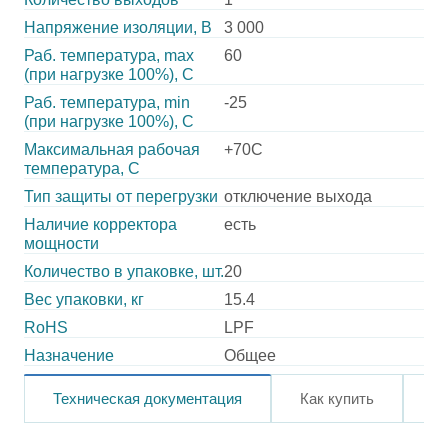
Напряжение изоляции, В
3 000
Раб. температура, max
60
(при нагрузке 100%), C
Раб. температура, min
-25
(при нагрузке 100%), C
Максимальная рабочая
+70C
температура, C
Тип защиты от перегрузки
отключение выхода
Наличие корректора
есть
мощности
Количество в упаковке, шт.
20
Вес упаковки, кг
15.4
RoHS
LPF
Назначение
Общее
Техническая документация
Как купить
О