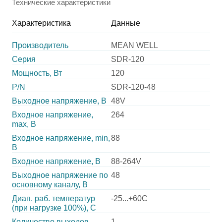
Технические характеристики
Характеристика
Данные
Производитель
MEAN WELL
Серия
SDR-120
Мощность, Вт
120
P/N
SDR-120-48
Выходное напряжение, В
48V
Входное напряжение,
264
max, В
Входное напряжение, min,
88
В
Входное напряжение, В
88-264V
Выходное напряжение по
48
основному каналу, В
Диап. раб. температур
-25...+60C
(при нагрузке 100%), C
Количество выходов
1