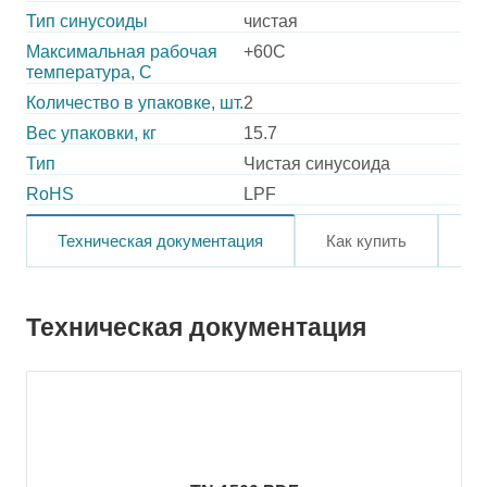
Тип синусоиды
чистая
Максимальная рабочая
+60C
температура, C
Количество в упаковке, шт.
2
Вес упаковки, кг
15.7
Тип
Чистая синусоида
RoHS
LPF
Техническая документация
Как купить
О
Техническая документация