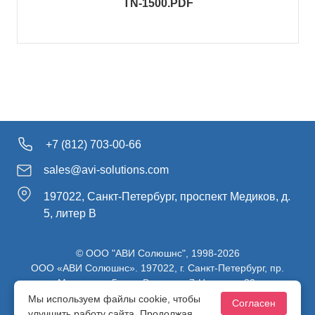
TN-1500.PDF
+7 (812) 703-00-66
sales@avi-solutions.com
197022, Санкт-Петербург, проспект Медиков, д.
5, литер В
© ООО "АВИ Солюшнс", 1998-2026
ООО «АВИ Солюшнс». 197022, г. Санкт-Петербург, пр.
Медиков, д.5, лит. В, ч. пом. 7-Н, ч. ком. 82.
ИНН 7813470830 / КПП 781301001 / ОГРН 1107847137980
Мы используем файлы cookie, чтобы
Согласен
улучшить работу сайта. Продолжая