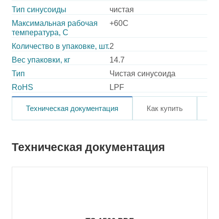
Тип синусоиды
чистая
Максимальная рабочая
+60C
температура, C
Количество в упаковке, шт.
2
Вес упаковки, кг
14.7
Тип
Чистая синусоида
RoHS
LPF
Техническая документация
Как купить
О
Техническая документация