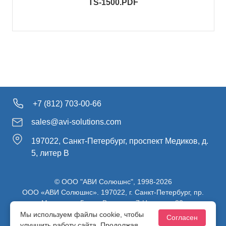
TS-1500.PDF
+7 (812) 703-00-66
sales@avi-solutions.com
197022, Санкт-Петербург, проспект Медиков, д.
5, литер В
© ООО "АВИ Солюшнс", 1998-2026
ООО «АВИ Солюшнс». 197022, г. Санкт-Петербург, пр.
Медиков, д.5, лит. В, ч. пом. 7-Н, ч. ком. 82.
ИНН 7813470830 / КПП 781301001 / ОГРН 1107847137980
Мы используем файлы cookie, чтобы
Согласен
улучшить работу сайта. Продолжая