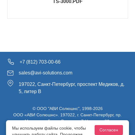
TS-3000.PDF
+7 (812) 703-00-66
sales@avi-solutions.com
197022, Санкт-Петербург, проспект Медиков, д.
5, литер В
© ООО "АВИ Солюшнс", 1998-2026
ООО «АВИ Солюшнс». 197022, г. Санкт-Петербург, пр.
Медиков, д.5, лит. В, ч. пом. 7-Н, ч. ком. 82.
ИНН 7813470830 / КПП 781301001 / ОГРН 1107847137980
Мы используем файлы cookie, чтобы
Согласен
улучшить работу сайта. Продолжая