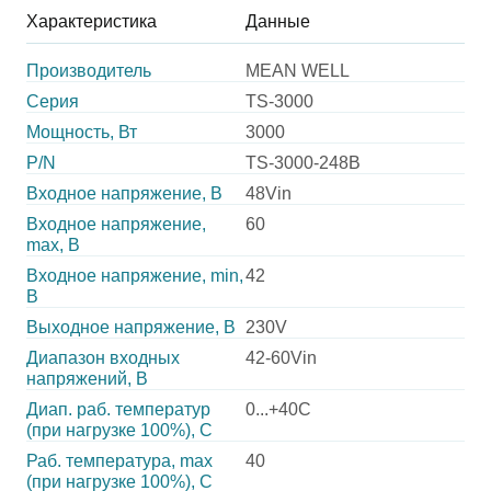
Характеристика
Данные
Производитель
MEAN WELL
Серия
TS-3000
Мощность, Вт
3000
P/N
TS-3000-248B
Входное напряжение, В
48Vin
Входное напряжение,
60
max, В
Входное напряжение, min,
42
В
Выходное напряжение, В
230V
Диапазон входных
42-60Vin
напряжений, В
Диап. раб. температур
0...+40C
(при нагрузке 100%), C
Раб. температура, max
40
(при нагрузке 100%), C