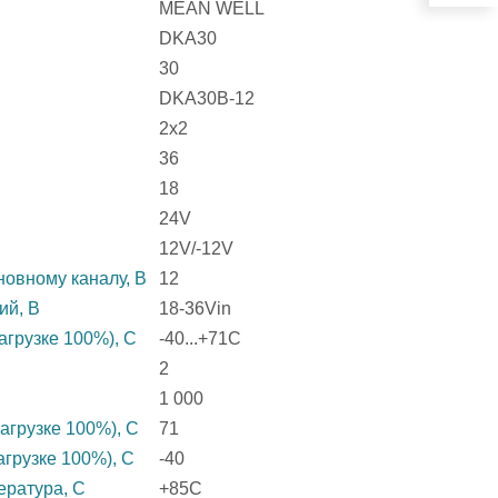
MEAN WELL
DKA30
30
DKA30B-12
2x2
36
18
24V
12V/-12V
овному каналу, В
12
ий, В
18-36Vin
агрузке 100%), C
-40...+71C
2
1 000
агрузке 100%), C
71
агрузке 100%), C
-40
ература, C
+85C