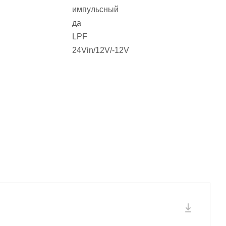
импульсный
да
LPF
24Vin/12V/-12V