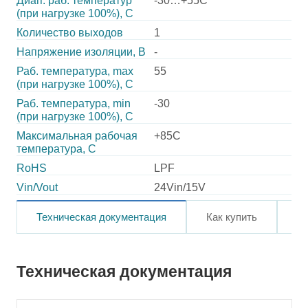
Диап. раб. температур
-30…+55C
(при нагрузке 100%), C
Количество выходов
1
Напряжение изоляции, В
-
Раб. температура, max
55
(при нагрузке 100%), C
Раб. температура, min
-30
(при нагрузке 100%), C
Максимальная рабочая
+85C
температура, C
RoHS
LPF
Vin/Vout
24Vin/15V
Техническая документация
Как купить
О
Техническая документация