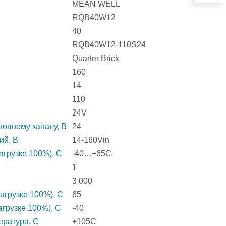
MEAN WELL
RQB40W12
40
RQB40W12-110S24
Quarter Brick
160
14
110
24V
овному каналу, В
24
ий, В
14-160Vin
агрузке 100%), C
-40…+65C
1
3 000
агрузке 100%), C
65
агрузке 100%), C
-40
ература, C
+105C