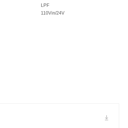
LPF
110Vin/24V