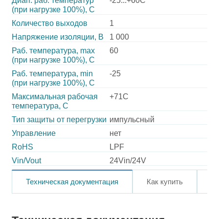
Диап. раб. температур
-25...+60C
(при нагрузке 100%), C
Количество выходов
1
Напряжение изоляции, В
1 000
Раб. температура, max
60
(при нагрузке 100%), C
Раб. температура, min
-25
(при нагрузке 100%), C
Максимальная рабочая
+71C
температура, C
Тип защиты от перегрузки
импульсный
Управление
нет
RoHS
LPF
Vin/Vout
24Vin/24V
Техническая документация
Как купить
О