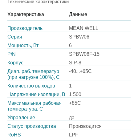
Технические характеристики
Характеристика
Данные
Производитель
MEAN WELL
Серия
SPBW06
Мощность, Вт
6
P/N
SPBW06F-15
Корпус
SIP-8
Диап. раб. температур
-40...+65C
(при нагрузке 100%), C
Количество выходов
1
Напряжение изоляции, В
1 500
Максимальная рабочая
+85C
температура, C
Управление
да
Статус производства
Производится
RoHS
LPF