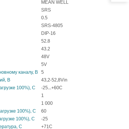
MEAN WELL
SRS
0.5
SRS-4805
DIP-16
52.8
43.2
48V
5V
овному каналу, В
5
ий, В
43,2-52,8Vin
агрузке 100%), C
-25...+60C
1
1 000
агрузке 100%), C
60
агрузке 100%), C
-25
ература, C
+71C