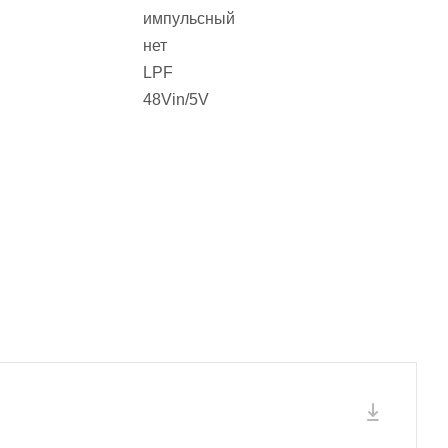
импульсный
нет
LPF
48Vin/5V