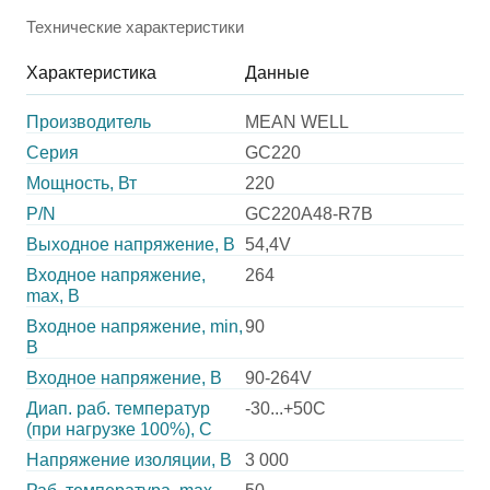
Технические характеристики
Характеристика
Данные
Производитель
MEAN WELL
Серия
GC220
Мощность, Вт
220
P/N
GC220A48-R7B
Выходное напряжение, В
54,4V
Входное напряжение,
264
max, В
Входное напряжение, min,
90
В
Входное напряжение, В
90-264V
Диап. раб. температур
-30...+50C
(при нагрузке 100%), C
Напряжение изоляции, В
3 000