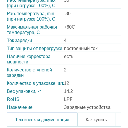
Раб. температура, max
50
(при нагрузке 100%), C
Раб. температура, min
-30
(при нагрузке 100%), C
Максимальная рабочая
+60C
температура, C
Ток зарядки
4
Тип защиты от перегрузки
постоянный ток
Наличие корректора
есть
мощности
Количество ступеней
2
зарядки
Количество в упаковке, шт.
12
Вес упаковки, кг
14.2
RoHS
LPF
Назначение
Зарядные устройства
Техническая документация
Как купить
О