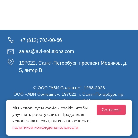
+7 (812) 703-00-66
sales@avi-solutions.com
197022, Санкт-Петербург, проспект Медиков, д.
5, литер В
© ООО "АВИ Солюшнс", 1998-2026
ООО «АВИ Солюшнс». 197022, г. Санкт-Петербург, пр.
Медиков, д.5, лит. В, ч. пом. 7-Н, ч. ком. 82.
ИНН 7813470830 / КПП 781301001 / ОГРН 1107847137980
Мы используем файлы cookie, чтобы
Согласен
улучшить работу сайта. Продолжая
использовать сайт, вы соглашаетесь с
Политика конфиденциальности
политикой конфиденциальности
.