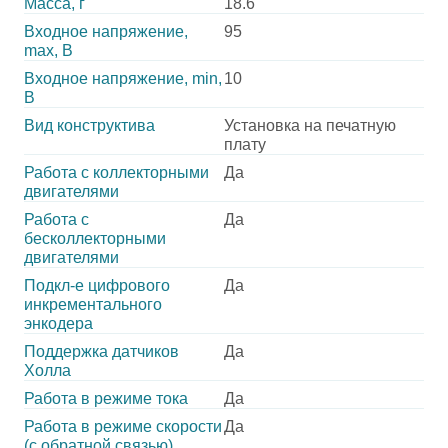
Масса, г
18.6
Входное напряжение,
95
max, В
Входное напряжение, min,
10
В
Вид конструктива
Установка на печатную
плату
Работа с коллекторными
Да
двигателями
Работа с
Да
бесколлекторными
двигателями
Подкл-е цифрового
Да
инкрементального
энкодера
Поддержка датчиков
Да
Холла
Работа в режиме тока
Да
Работа в режиме скорости
Да
(с обратной связью)