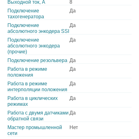
Выходной ток, А
8
Подключение
Да
тахогенератора
Подключение
Да
абсолютного энкодера SSI
Подключение
Да
абсолютного энкодера
(прочие)
Подключение резольвера
Да
Работа в режиме
Да
положения
Работа в режиме
Да
интерполяции положения
Работа в циклических
Да
режимах
Работа с двумя датчиками
Да
обратной связи
Мастер промышленной
Нет
сети