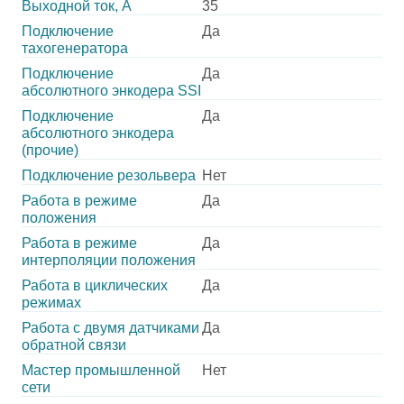
Выходной ток, А
35
Подключение
Да
тахогенератора
Подключение
Да
абсолютного энкодера SSI
Подключение
Да
абсолютного энкодера
(прочие)
Подключение резольвера
Нет
Работа в режиме
Да
положения
Работа в режиме
Да
интерполяции положения
Работа в циклических
Да
режимах
Работа с двумя датчиками
Да
обратной связи
Мастер промышленной
Нет
сети