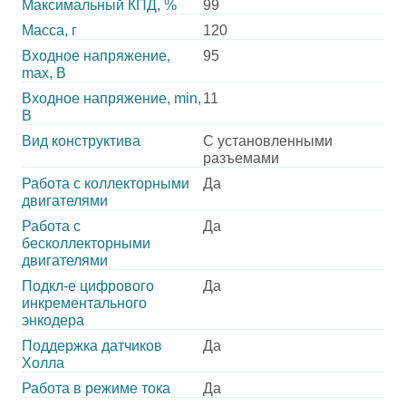
Максимальный КПД, %
99
Масса, г
120
Входное напряжение,
95
max, В
Входное напряжение, min,
11
В
Вид конструктива
С установленными
разъемами
Работа с коллекторными
Да
двигателями
Работа с
Да
бесколлекторными
двигателями
Подкл-е цифрового
Да
инкрементального
энкодера
Поддержка датчиков
Да
Холла
Работа в режиме тока
Да