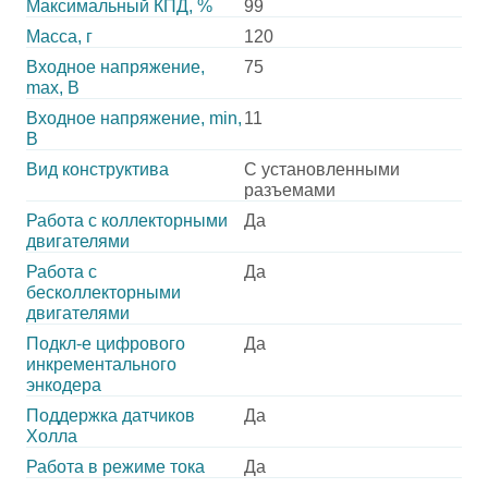
Максимальный КПД, %
99
Масса, г
120
Входное напряжение,
75
max, В
Входное напряжение, min,
11
В
Вид конструктива
С установленными
разъемами
Работа с коллекторными
Да
двигателями
Работа с
Да
бесколлекторными
двигателями
Подкл-е цифрового
Да
инкрементального
энкодера
Поддержка датчиков
Да
Холла
Работа в режиме тока
Да