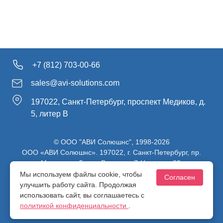
+7 (812) 703-00-66
sales@avi-solutions.com
197022, Санкт-Петербург, проспект Медиков, д.
5, литер В
© ООО "АВИ Солюшнс", 1998-2026
ООО «АВИ Солюшнс». 197022, г. Санкт-Петербург, пр.
Медиков, д.5, лит. В, ч. пом. 7-Н, ч. ком. 82.
ИНН 7813470830 / КПП 781301001 / ОГРН 1107847137980
Мы используем файлы cookie, чтобы
Согласен
улучшить работу сайта. Продолжая
использовать сайт, вы соглашаетесь с
Политика конфиденциальности
политикой конфиденциальности
.