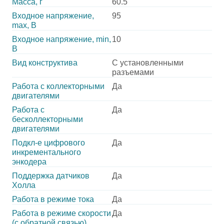
Масса, г
60.5
Входное напряжение,
95
max, В
Входное напряжение, min,
10
В
Вид конструктива
С установленными
разъемами
Работа с коллекторными
Да
двигателями
Работа с
Да
бесколлекторными
двигателями
Подкл-е цифрового
Да
инкрементального
энкодера
Поддержка датчиков
Да
Холла
Работа в режиме тока
Да
Работа в режиме скорости
Да
(с обратной связью)