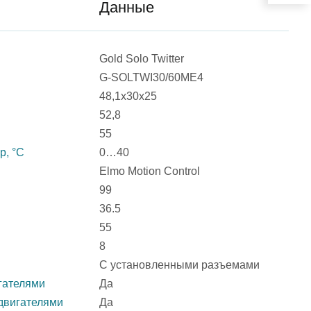
Данные
Gold Solo Twitter
G-SOLTWI30/60ME4
48,1х30х25
52,8
55
р, °С
0…40
Elmo Motion Control
99
36.5
55
8
С установленными разъемами
гателями
Да
двигателями
Да