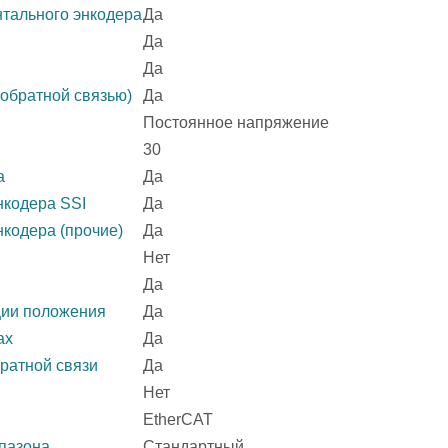
тального энкодера
Да
Да
Да
 обратной связью)
Да
Постоянное напряжение
30
а
Да
нкодера SSI
Да
кодера (прочие)
Да
Нет
Да
ции положения
Да
ах
Да
братной связи
Да
Нет
EtherCAT
пазона
Стандартный