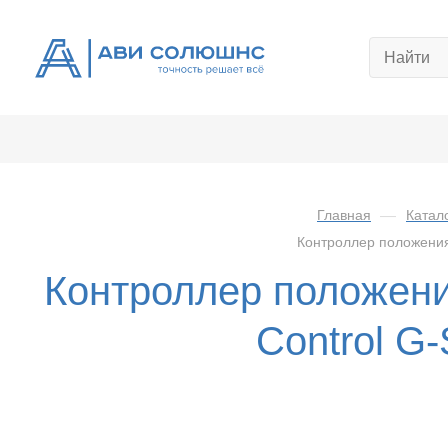
Главная
—
Катал
Контроллер положения
Контроллер положен
Control G