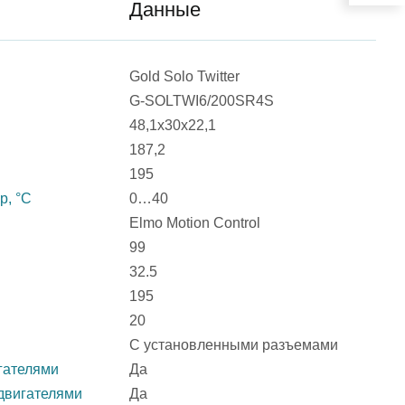
Данные
Gold Solo Twitter
G-SOLTWI6/200SR4S
48,1х30х22,1
187,2
195
р, °С
0…40
Elmo Motion Control
99
32.5
195
20
С установленными разъемами
гателями
Да
двигателями
Да