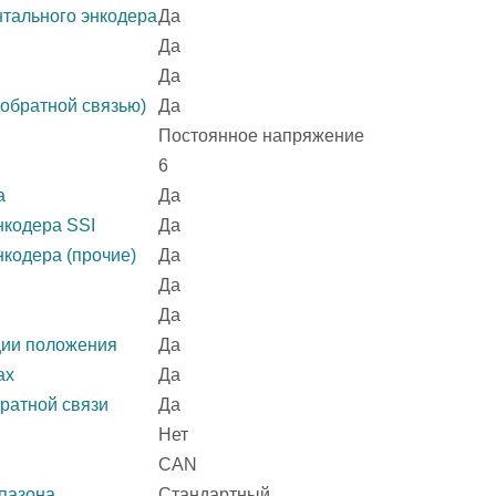
тального энкодера
Да
Да
Да
 обратной связью)
Да
Постоянное напряжение
6
а
Да
нкодера SSI
Да
кодера (прочие)
Да
Да
Да
ции положения
Да
ах
Да
братной связи
Да
Нет
CAN
пазона
Стандартный