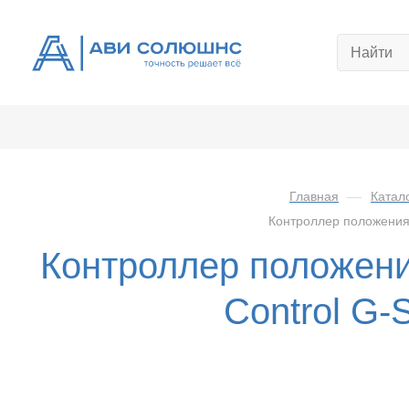
Главная
—
Катал
Контроллер положения 
Контроллер положен
Control G-