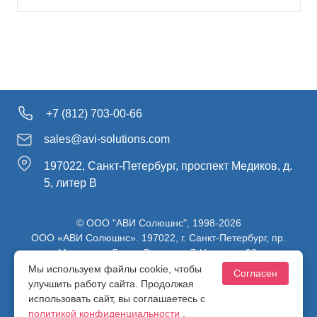
+7 (812) 703-00-66
sales@avi-solutions.com
197022, Санкт-Петербург, проспект Медиков, д.
5, литер В
© ООО "АВИ Солюшнс", 1998-2026
ООО «АВИ Солюшнс». 197022, г. Санкт-Петербург, пр.
Медиков, д.5, лит. В, ч. пом. 7-Н, ч. ком. 82.
ИНН 7813470830 / КПП 781301001 / ОГРН 1107847137980
Мы используем файлы cookie, чтобы
Согласен
улучшить работу сайта. Продолжая
использовать сайт, вы соглашаетесь с
Политика конфиденциальности
политикой конфиденциальности
.