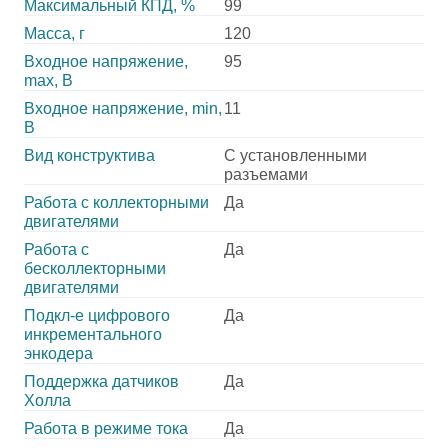
Максимальный КПД, %
99
Масса, г
120
Входное напряжение,
95
max, В
Входное напряжение, min,
11
В
Вид конструктива
С установленными
разъемами
Работа с коллекторными
Да
двигателями
Работа с
Да
бесколлекторными
двигателями
Подкл-е цифрового
Да
инкрементального
энкодера
Поддержка датчиков
Да
Холла
Работа в режиме тока
Да