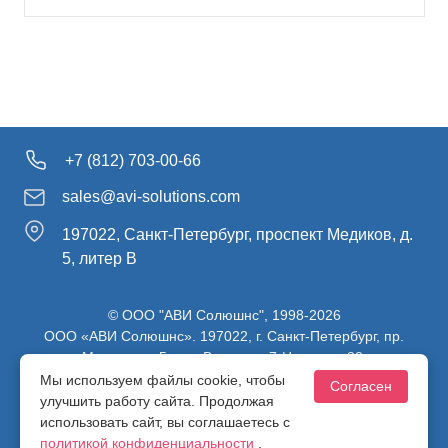
+7 (812) 703-00-66
sales@avi-solutions.com
197022, Санкт-Петербург, проспект Медиков, д.
5, литер В
© ООО "АВИ Солюшнс", 1998-2026
ООО «АВИ Солюшнс». 197022, г. Санкт-Петербург, пр.
Медиков, д.5, лит. В, ч. пом. 7-Н, ч. ком. 82.
ИНН 7813470830 / КПП 781301001 / ОГРН 1107847137980
Мы используем файлы cookie, чтобы
Согласен
улучшить работу сайта. Продолжая
использовать сайт, вы соглашаетесь с
Политика конфиденциальности
политикой конфиденциальности
.