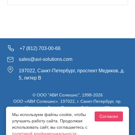
+7 (812) 703-00-66
sales@avi-solutions.com
197022, Санкт-Петербург, проспект Медиков, д.
5, литер В
© ООО "АВИ Солюшнс", 1998-2026
ООО «АВИ Солюшнс». 197022, г. Санкт-Петербург, пр.
Медиков, д.5, лит. В, ч. пом. 7-Н, ч. ком. 82.
ИНН 7813470830 / КПП 781301001 / ОГРН 1107847137980
Мы используем файлы cookie, чтобы
Согласен
улучшить работу сайта. Продолжая
использовать сайт, вы соглашаетесь с
Политика конфиденциальности
политикой конфиденциальности
.