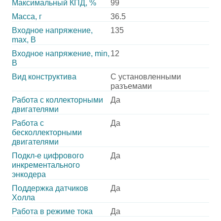
Максимальный КПД, %
99
Масса, г
36.5
Входное напряжение,
135
max, В
Входное напряжение, min,
12
В
Вид конструктива
С установленными
разъемами
Работа с коллекторными
Да
двигателями
Работа с
Да
бесколлекторными
двигателями
Подкл-е цифрового
Да
инкрементального
энкодера
Поддержка датчиков
Да
Холла
Работа в режиме тока
Да