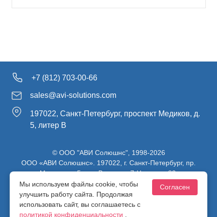
+7 (812) 703-00-66
sales@avi-solutions.com
197022, Санкт-Петербург, проспект Медиков, д.
5, литер В
© ООО "АВИ Солюшнс", 1998-2026
ООО «АВИ Солюшнс». 197022, г. Санкт-Петербург, пр.
Медиков, д.5, лит. В, ч. пом. 7-Н, ч. ком. 82.
ИНН 7813470830 / КПП 781301001 / ОГРН 1107847137980
Мы используем файлы cookie, чтобы
Согласен
улучшить работу сайта. Продолжая
использовать сайт, вы соглашаетесь с
Политика конфиденциальности
политикой конфиденциальности
.