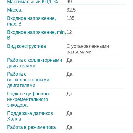
Максимальный КПД, %
99
Масса, г
32.5
Входное напряжение,
135
max, В
Входное напряжение, min,
12
В
Вид конструктива
С установленными
разъемами
Работа с коллекторными
Да
двигателями
Работа с
Да
бесколлекторными
двигателями
Подкл-е цифрового
Да
инкрементального
энкодера
Поддержка датчиков
Да
Холла
Работа в режиме тока
Да