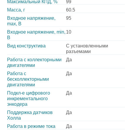
Максимальный КПД, %
99
Масса, г
60.5
Входное напряжение,
95
max, В
Входное напряжение, min,
10
В
Вид конструктива
С установленными
разъемами
Работа с коллекторными
Да
двигателями
Работа с
Да
бесколлекторными
двигателями
Подкл-е цифрового
Да
инкрементального
энкодера
Поддержка датчиков
Да
Холла
Работа в режиме тока
Да