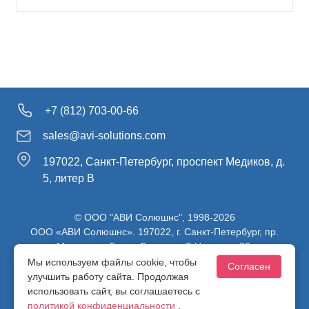
+7 (812) 703-00-66
sales@avi-solutions.com
197022, Санкт-Петербург, проспект Медиков, д.
5, литер В
© ООО "АВИ Солюшнс", 1998-2026
ООО «АВИ Солюшнс». 197022, г. Санкт-Петербург, пр.
Медиков, д.5, лит. В, ч. пом. 7-Н, ч. ком. 82.
ИНН 7813470830 / КПП 781301001 / ОГРН 1107847137980
Мы используем файлы cookie, чтобы
Согласен
улучшить работу сайта. Продолжая
использовать сайт, вы соглашаетесь с
Политика конфиденциальности
политикой конфиденциальности
.