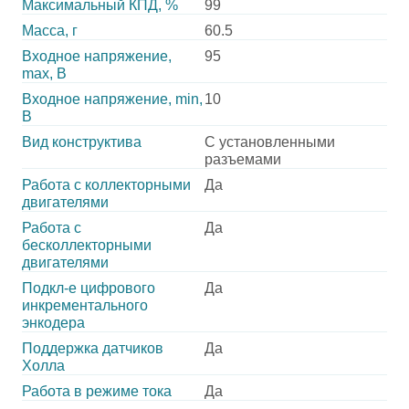
Максимальный КПД, %
99
Масса, г
60.5
Входное напряжение,
95
max, В
Входное напряжение, min,
10
В
Вид конструктива
С установленными
разъемами
Работа с коллекторными
Да
двигателями
Работа с
Да
бесколлекторными
двигателями
Подкл-е цифрового
Да
инкрементального
энкодера
Поддержка датчиков
Да
Холла
Работа в режиме тока
Да