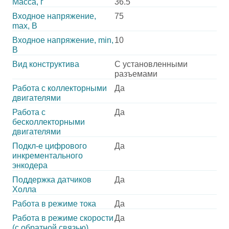
Масса, г
36.5
Входное напряжение,
75
max, В
Входное напряжение, min,
10
В
Вид конструктива
С установленными
разъемами
Работа с коллекторными
Да
двигателями
Работа с
Да
бесколлекторными
двигателями
Подкл-е цифрового
Да
инкрементального
энкодера
Поддержка датчиков
Да
Холла
Работа в режиме тока
Да
Работа в режиме скорости
Да
(с обратной связью)