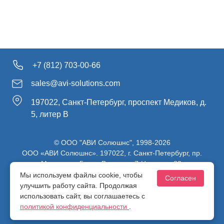
+7 (812) 703-00-66
sales@avi-solutions.com
197022, Санкт-Петербург, проспект Медиков, д.
5, литер В
© ООО "АВИ Солюшнс", 1998-2026
ООО «АВИ Солюшнс». 197022, г. Санкт-Петербург, пр.
Медиков, д.5, лит. В, ч. пом. 7-Н, ч. ком. 82.
ИНН 7813470830 / КПП 781301001 / ОГРН 1107847137980
Мы используем файлы cookie, чтобы
Согласен
улучшить работу сайта. Продолжая
использовать сайт, вы соглашаетесь с
Политика конфиденциальности
политикой конфиденциальности
.