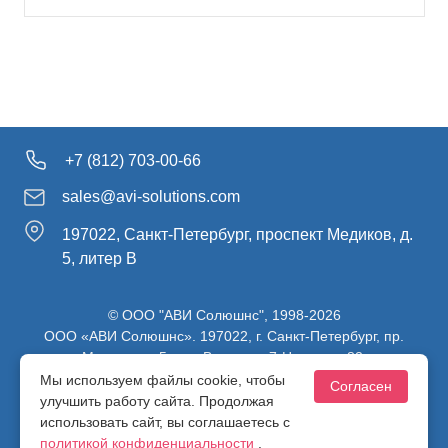
+7 (812) 703-00-66
sales@avi-solutions.com
197022, Санкт-Петербург, проспект Медиков, д.
5, литер В
© ООО "АВИ Солюшнс", 1998-2026
ООО «АВИ Солюшнс». 197022, г. Санкт-Петербург, пр.
Медиков, д.5, лит. В, ч. пом. 7-Н, ч. ком. 82.
ИНН 7813470830 / КПП 781301001 / ОГРН 1107847137980
Мы используем файлы cookie, чтобы
Согласен
улучшить работу сайта. Продолжая
использовать сайт, вы соглашаетесь с
Политика конфиденциальности
политикой конфиденциальности
.