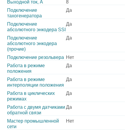
Выходной ток, А
8
Подключение
Да
тахогенератора
Подключение
Да
абсолютного энкодера SSI
Подключение
Да
абсолютного энкодера
(прочие)
Подключение резольвера
Нет
Работа в режиме
Да
положения
Работа в режиме
Да
интерполяции положения
Работа в циклических
Да
режимах
Работа с двумя датчиками
Да
обратной связи
Мастер промышленной
Нет
сети