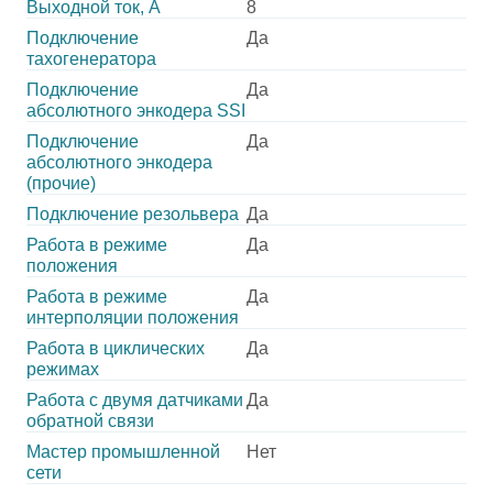
Выходной ток, А
8
Подключение
Да
тахогенератора
Подключение
Да
абсолютного энкодера SSI
Подключение
Да
абсолютного энкодера
(прочие)
Подключение резольвера
Да
Работа в режиме
Да
положения
Работа в режиме
Да
интерполяции положения
Работа в циклических
Да
режимах
Работа с двумя датчиками
Да
обратной связи
Мастер промышленной
Нет
сети