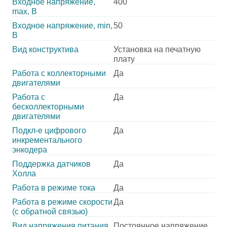
Входное напряжение,
400
max, В
Входное напряжение, min,
50
В
Вид конструктива
Установка на печатную
плату
Работа с коллекторными
Да
двигателями
Работа с
Да
бесколлекторными
двигателями
Подкл-е цифрового
Да
инкрементального
энкодера
Поддержка датчиков
Да
Холла
Работа в режиме тока
Да
Работа в режиме скорости
Да
(с обратной связью)
Вид напряжения питания
Постоянное напряжение