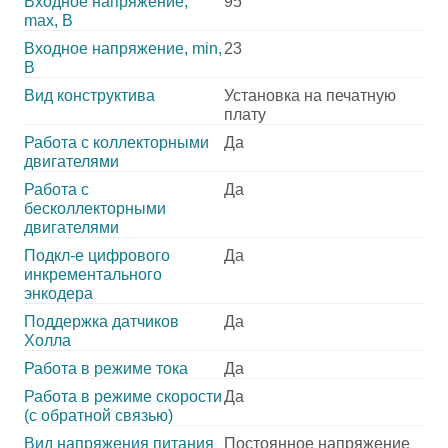
Входное напряжение,
95
max, В
Входное напряжение, min,
23
В
Вид конструктива
Установка на печатную
плату
Работа с коллекторными
Да
двигателями
Работа с
Да
бесколлекторными
двигателями
Подкл-е цифрового
Да
инкрементального
энкодера
Поддержка датчиков
Да
Холла
Работа в режиме тока
Да
Работа в режиме скорости
Да
(с обратной связью)
Вид напряжения питания
Постоянное напряжение