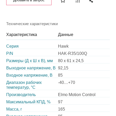
Добавить в запрос
Технические характеристики
Характеристика
Данные
Серия
Hawk
P/N
HAK-R35/100Q
Размеры (Д х Ш х В), мм
80 x 61 x 24,5
Выходное напряжение, В
92,15
Входное напряжение, В
85
Диапазон рабочих
-40…+70
температур, °С
Производитель
Elmo Motion Control
Максимальный КПД, %
97
Масса, г
165