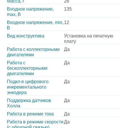
Масса, г
26
Входное напряжение,
135
max, В
Входное напряжение, min,
12
В
Вид конструктива
Установка на печатную
плату
Работа с коллекторными
Да
двигателями
Работа с
Да
бесколлекторными
двигателями
Подкл-е цифрового
Да
инкрементального
энкодера
Поддержка датчиков
Да
Холла
Работа в режиме тока
Да
Работа в режиме скорости
Да
(с обратной связью)