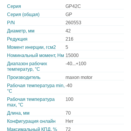
Серия
GP42C
Серия (общая)
GP
P/N
260553
Диаметр, мм
42
Редукция
216
Момент инерции, гсм2
5
Номинальный момент, Нм
15000
Диапазон рабочих
-40...+100
температур, °С
Производитель
maxon motor
Рабочая температура min,
-40
°С
Рабочая температура
100
max, °С
Длина, мм
70
Конфигурация онлайн
Нет
Максимальный КПД, %
72