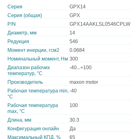
Серия
GPX14
Серия (общая)
GPX
P/N
GPX14AAKLSL0546CPLW
Диаметр, мм
14
Редукция
546
Момент инерции, гсм2
0.0684
Номинальный момент, Нм
300
Диапазон рабочих
-40...+100
температур, °С
Производитель
maxon motor
Рабочая температура min,
-40
°С
Рабочая температура
100
max, °С
Длина, мм
30.3
Конфигурация онлайн
Да
Максимальный КПД, %
65