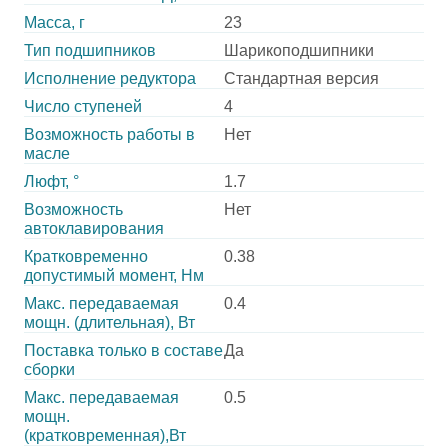
Масса, г
23
Тип подшипников
Шарикоподшипники
Исполнение редуктора
Стандартная версия
Число ступеней
4
Возможность работы в
Нет
масле
Люфт, °
1.7
Возможность
Нет
автоклавирования
Кратковременно
0.38
допустимый момент, Нм
Макс. передаваемая
0.4
мощн. (длительная), Вт
Поставка только в составе
Да
сборки
Макс. передаваемая
0.5
мощн.
(кратковременная),Вт