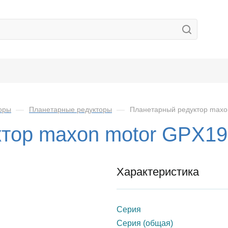
оры
—
Планетарные редукторы
—
Планетарный редуктор max
ктор maxon motor GPX
Характеристика
Серия
Серия (общая)