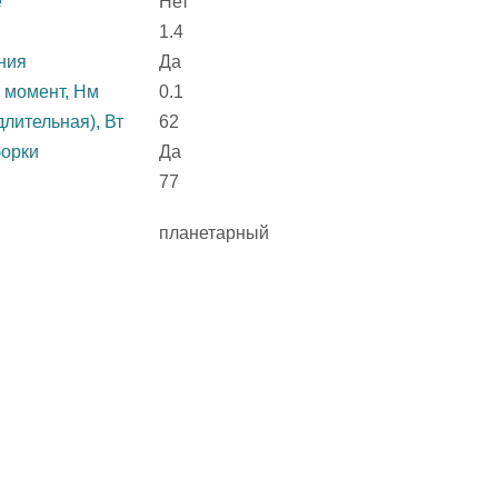
е
Нет
1.4
ния
Да
 момент, Нм
0.1
лительная), Вт
62
борки
Да
77
планетарный