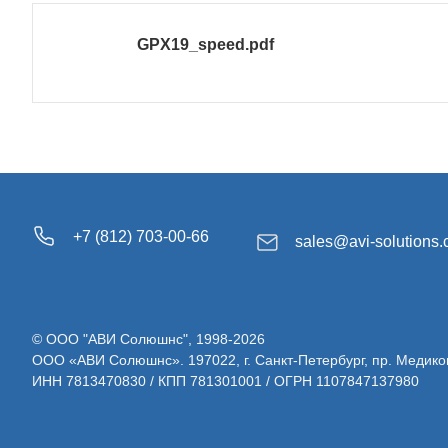
GPX19_speed.pdf
+7 (812) 703-00-66
sales@avi-solutions
© ООО "АВИ Солюшнс", 1998-2026
ООО «АВИ Солюшнс». 197022, г. Санкт-Петербург, пр. Медиков, д.
ИНН 7813470830 / КПП 781301001 / ОГРН 1107847137980