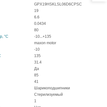
GPX19HSKLSL06D6CPSC
19
6.6
0.0434
80
р, °С
-10...+135
maxon motor
-10
С
135
31.4
Да
85
41
Шарикоподшипники
Стерилизуемый
1