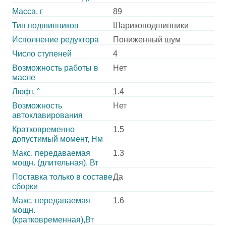
Масса, г
89
Тип подшипников
Шарикоподшипники
Исполнение редуктора
Пониженный шум
Число ступеней
4
Возможность работы в
Нет
масле
Люфт, °
1.4
Возможность
Нет
автоклавирования
Кратковременно
1.5
допустимый момент, Нм
Макс. передаваемая
1.3
мощн. (длительная), Вт
Поставка только в составе
Да
сборки
Макс. передаваемая
1.6
мощн.
(кратковременная),Вт