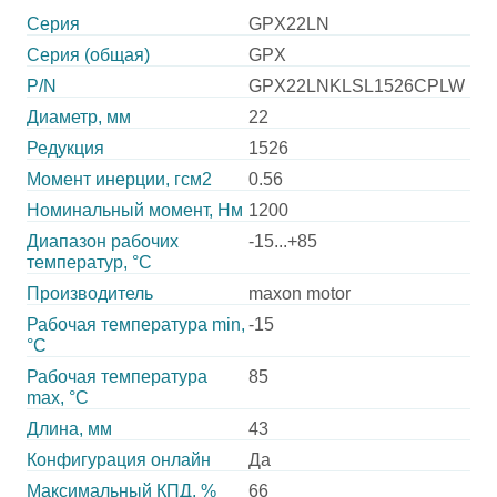
Серия
GPX22LN
Серия (общая)
GPX
P/N
GPX22LNKLSL1526CPLW
Диаметр, мм
22
Редукция
1526
Момент инерции, гсм2
0.56
Номинальный момент, Нм
1200
Диапазон рабочих
-15...+85
температур, °С
Производитель
maxon motor
Рабочая температура min,
-15
°С
Рабочая температура
85
max, °С
Длина, мм
43
Конфигурация онлайн
Да
Максимальный КПД, %
66