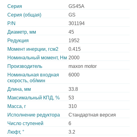
Серия
GS45A
Серия (общая)
GS
P/N
301194
Диаметр, мм
45
Редукция
1952
Момент инерции, гсм2
0.415
Номинальный момент, Нм
2000
Производитель
maxon motor
Номинальная входная
6000
скорость, об/мин
Длина, мм
33.8
Максимальный КПД, %
53
Масса, г
310
Исполнение редуктора
Стандартная версия
Число ступеней
6
Люфт, °
3.2