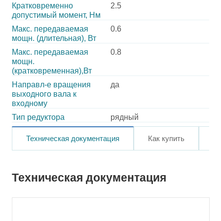
Кратковременно
2.5
допустимый момент, Нм
Макс. передаваемая
0.6
мощн. (длительная), Вт
Макс. передаваемая
0.8
мощн.
(кратковременная),Вт
Направл-е вращения
да
выходного вала к
входному
Тип редуктора
рядный
Техническая документация
Как купить
О
Техническая документация