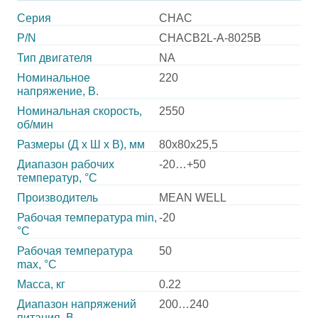
Серия
CHAC
P/N
CHACB2L-A-8025B
Тип двигателя
NA
Номинальное
220
напряжение, В.
Номинальная скорость,
2550
об/мин
Размеры (Д х Ш х В), мм
80х80х25,5
Диапазон рабочих
-20…+50
температур, °С
Производитель
MEAN WELL
Рабочая температура min,
-20
°С
Рабочая температура
50
max, °С
Масса, кг
0.22
Диапазон напряжений
200…240
питания, В