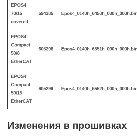
EPOS4
70/15
594385
Epos4_0140h_6450h_000h_000h.bi
covered
EPOS4
Compact
605298
Epos4_0140h_6551h_000h_000h.bi
50/8
EtherCAT
EPOS4
Compact
605299
Epos4_0140h_6552h_000h_000h.bi
50/15
EtherCAT
Изменения в прошивках