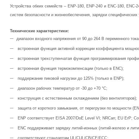
Устройства обеих семейств – ENP-180, ENP-240 и ENC-180, ENC-2
систем безопасности и жизнеобеспечения, зарядки специфических 
Технические характеристики:
диапазон входного напряжения от 90 до 264 В переменного тока
встроенная функция активной коррекции коэффициента мощнос
встроенная трехступенчатая функция программирования профил
встроенная функция термокомпенсации (только в ENC);
поддержание пиковой нагрузки до 125% (только в ENP);
диапазон рабочих температур от -30 до +70 °С;
конструкция с естественным охлаждением (без вентиляторов);
защита от короткого замыкания, от перегрузки по мощности (EN
ENP соответствует EISA 2007/DoE Level VI; NRCan; EU ErP; CoC
ENC поддерживает зарядку литий-ионных (литий-железо и литий
соответствуют стандартам UL/CUL/CB/CE/FCC;