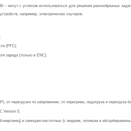
40 – могут с успехом использоваться для решения разнообразных зада
устройств, например, электрических скутеров.
;
ти (PFC);
я заряда (только в ENC);
P), от перегрузки по напряжению, от перегрева, недогруза и перегруза 
 Version 5;
-марганец) и свинцово-кислотных (с жидким, гелевым и абсорбированны