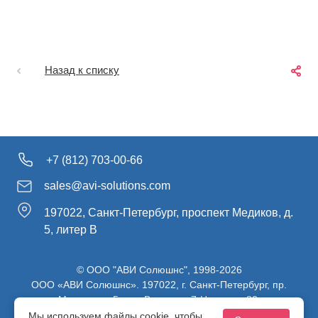
Назад к списку
+7 (812) 703-00-66
sales@avi-solutions.com
197022, Санкт-Петербург, проспект Медиков, д.
5, литер В
© ООО "АВИ Солюшнс", 1998-2026
ООО «АВИ Солюшнс». 197022, г. Санкт-Петербург, пр.
Медиков, д.5, лит. В, ч. пом. 7-Н, ч. ком. 82.
ИНН 7813470830 / КПП 781301001 / ОГРН 1107847137980
Мы используем файлы cookie, чтобы