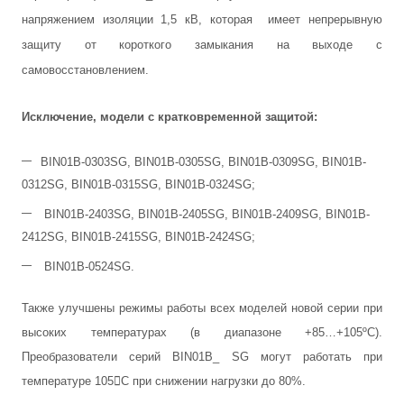
напряжением изоляции 1,5 кВ, которая имеет непрерывную
защиту от короткого замыкания на выходе с
самовосстановлением.
Исключение, модели с кратковременной защитой:
BIN01B-0303SG, BIN01B-0305SG, BIN01B-0309SG, BIN01B-
0312SG, BIN01B-0315SG, BIN01B-0324SG;
BIN01B-2403SG, BIN01B-2405SG, BIN01B-2409SG, BIN01B-
2412SG, BIN01B-2415SG, BIN01B-2424SG;
BIN01B-0524SG.
Также улучшены режимы работы всех моделей новой серии при
высоких температурах (в диапазоне +85…+105ºС).
Преобразователи серий BIN01B_ SG могут работать при
температуре 105С при снижении нагрузки до 80%.