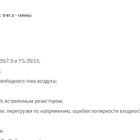
5/7.5 и TS-35/15;
;
свободного тока воздуха;
5% встроенным резистором;
ти, перегрузки по напряжению, ошибки полярности входног
я;