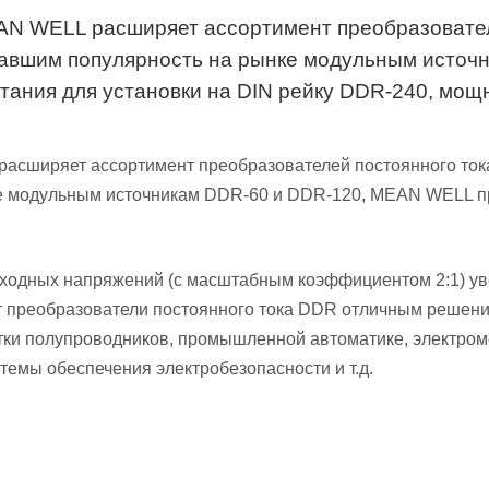
AN WELL расширяет ассортимент преобразователе
евавшим популярность на рынке модульным исто
тания для установки на DIN рейку DDR-240, мощн
асширяет ассортимент преобразователей постоянного тока
е модульным источникам DDR-60 и DDR-120, MEAN WELL пр
ходных напряжений (с масштабным коэффициентом 2:1) уве
ет преобразователи постоянного тока DDR отличным реше
тки полупроводников, промышленной автоматике, электром
стемы обеспечения электробезопасности и т.д.