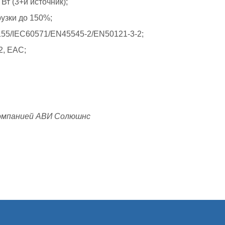
т (3+й источник);
узки до 150%;
55/IEC60571/EN45545-2/EN50121-3-2;
2, EAC;
омпанией АВИ Солюшнс