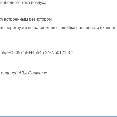
свободного тока воздуха
5% встроенным резистором
ти, перегрузки по напряжению, ошибки полярности входног
55/IEC60571/EN45545-2/EN50121-3-2
омпанией АВИ Солюшнс