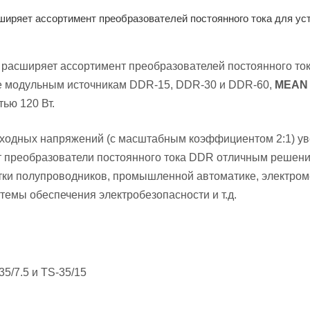
иряет ассортимент преобразователей постоянного тока для ус
расширяет ассортимент преобразователей постоянного ток
е модульным источникам DDR-15, DDR-30 и DDR-60,
MEAN
тью 120 Вт.
ходных напряжений (с масштабным коэффициентом 2:1) уве
ет преобразователи постоянного тока DDR отличным реше
тки полупроводников, промышленной автоматике, электром
стемы обеспечения электробезопасности и т.д.
5/7.5 и TS-35/15