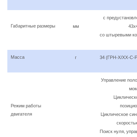
с предустанов
Габаритные размеры
мм
43х
со штыревыми ко
Масса
г
34 (ГРН-Х/ХХ-С-Р
Управление поло
мом
Циклическ
Режим работы
позицио
двигателя
Циклическое син
скорость
Поиск нуля, упра