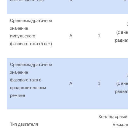
Среднеквадратичное
значение
(с вн
A
1
импульсного
радиа
фазового тока (5 сек)
Среднеквадратичное
значение
фазового тока в
A
1
(с вн
продолжительном
радиа
режиме
Коллекторный 
Тип двигателя
Бескол