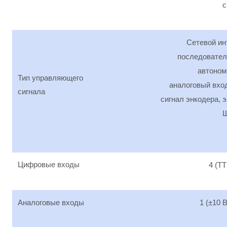
с
Сетевой ин
последовател
автоном
Тип управляющего
аналоговый вход
сигнала
сигнал энкодера, 
Цифровые входы
4 (TT
А
налоговые входы
1 (±10 В