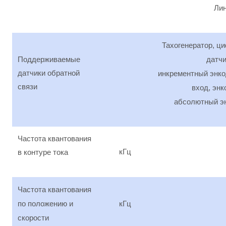
Ли
Тахогенератор, ц
Поддерживаемые
датчи
датчики обратной
инкрементный энк
связи
вход, энк
абсолютный эн
Частота квантования
кГц
в контуре тока
Ч
астота квантования
по положению и
кГц
скорости