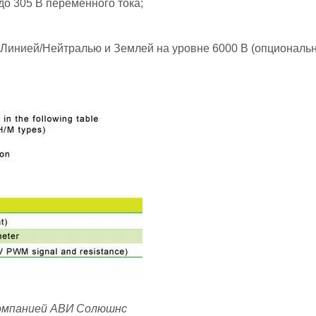
о 305 В переменного тока;
Линией/Нейтралью и Землей на уровне 6000 В (опционально
омпанией АВИ Солюшнс