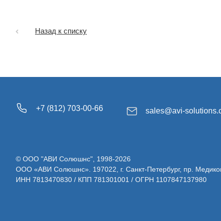
Назад к списку
+7 (812) 703-00-66
sales@avi-solutions
© ООО "АВИ Солюшнс", 1998-2026
ООО «АВИ Солюшнс». 197022, г. Санкт-Петербург, пр. Медиков, д.
ИНН 7813470830 / КПП 781301001 / ОГРН 1107847137980