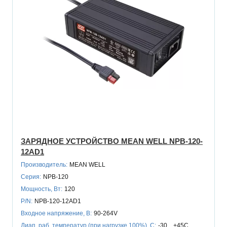
ЗАРЯДНОЕ УСТРОЙСТВО MEAN WELL NPB-120-
12AD1
Производитель:
MEAN WELL
Серия:
NPB-120
Мощность, Вт:
120
P/N:
NPB-120-12AD1
Входное напряжение, В:
90-264V
Диап. раб. температур (при нагрузке 100%), C:
-30…+45C