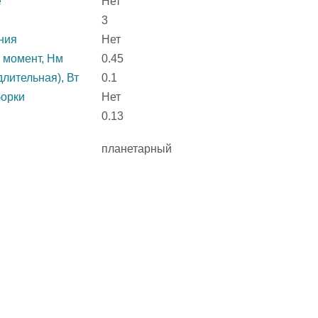
е
Нет
3
ния
Нет
 момент, Нм
0.45
лительная), Вт
0.1
борки
Нет
0.13
планетарный