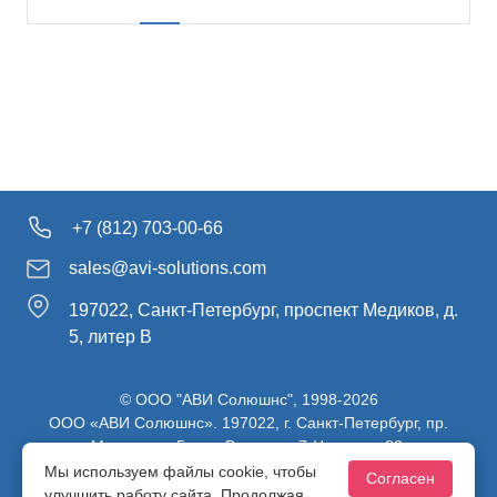
+7 (812) 703-00-66
sales@avi-solutions.com
197022, Санкт-Петербург, проспект Медиков, д.
5, литер В
© ООО "АВИ Солюшнс", 1998-2026
ООО «АВИ Солюшнс». 197022, г. Санкт-Петербург, пр.
Медиков, д.5, лит. В, ч. пом. 7-Н, ч. ком. 82.
ИНН 7813470830 / КПП 781301001 / ОГРН 1107847137980
Мы используем файлы cookie, чтобы
Согласен
улучшить работу сайта. Продолжая